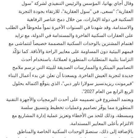
وقال أجاي بهاتيا، المؤسس والرئيس التنفيذي لشركة "سول
العقارية": "نسعى، في "سول العقارية"، للارتقاء بجودة التجربة
السكنية في دولة الإمارات، من خلال دمج عناصر الرفاهية
والاستدامة. وقد شهدنا في السنوات الأخيرة نمواً ملحوظاً في الطلب
على العقارات السكنية الفاخرة والمستدامة في الدولة، مع تزايد
اهتمام المشترين بالوحدات السكنية المصممة خصيصاً لتتماشى مع
قيمهم البيئية دون المساومة على معايير الراحة والأناقة. كما نؤكّد
التزامنا بتلبية المتطلبات المتطورة لعملائنا، باستخدام أحدث
التصاميم المبتكرة والممارسات الصديقة للبيئة التي ترسم ملامح
جديدة لتجربة العيش الفاخرة. ويسعدنا أن نعلن عن بدء أعمال البناء
"فيرمونت ريزيدنسيز سولارا تاور دبي"، الذي يتوقّع اكتماله بحلول
الربع الرابع من العام 2027".
ويعتمد المشروع في تصميمه على أحدث البرمجيات والأجهزة التقنية
المتطورة مما يوفّر تصاميم وعمليات تخطيط وتنسيق سلسة
ومبسطة، وذلك للحد من الأخطاء وتعزيز عملية إدارة المشاريع مع
الالتزام بأعلى المعايير المستدامة.
بالإضافة إلى ذلك، ستضمّ الوحدات السكنية الخاصة والمناطق