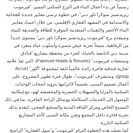
رسمياً عن بدء أعمال البناء في البرج السكني المميز، "فيرمونت
ريزيدنسيز سولارا تاور دبي"، في خطوة ترسي معايير جديدة للفخامة
والاستدامة في المشهد العقاري الإقليمي، من خلال اعتماد معايير
البناء الأخضر والتقنيات المتقدمة الموفرة للطاقة والصديقة للبيئة.
وسيقدم برج "فيرمونت ريزيدنسيز سولارا تاور دبي" مستوى جديداً
من الرفاهية، متيحاً تجربة عيش متميزة وأسلوب حياة متفرد في
مدينة دبي النابضة بالحياة، كجزء من محفظة مشاريع "فنادق
ومنتجعات فيرمونت" (Fairmont Hotels & Resorts)، التي تعدّ علامة
تجارية فندقية فاخرة رائدة عالمياً تابعة لمجموعة "أكور" (Accor
group). وستشرف "فيرمونت"، طوال فترة تطوير المشروع، على
أعمال تصميم المبنى، تجسيداً لالتزامها بتزويد أصحاب الوحدات
السكنية بالمزايا والتسهيلات الحصرية والمخصصة لهم، مع إمكانية
الوصول إلى الخدمات المتكاملة ووسائل الراحة الفاخرة، بما في ذلك
المسبح الخاص ومركز اللياقة البدنية والمنتجع الصحي، لتقدم بذلك
تجربة فاخرة داخل المجمع وتعزز مكانة المبنى كأحد المشاريع
السكنية البارزة.
كما تجسّد هذه الخطوة التزام "فيرمونت" و"سول العقارية" الراسخ