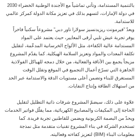
بالتنمية المستدامة، وتأتي تماشياً مع الأجندة الوطنية الخضراء 2030
في دولة الإمارات، لتسهم بذلك في تعزيز مكانة الدولة كمركز عالمي
للاستدامة.
ويعدّ "فيرمونت ريزيدنسيز سولارا تاور دبي" مشروعاً سكنياً فاخراً
يوفر تجربة عيش تلبي أرقى المعايير، حيث يعتمد على المواد
المستدامة عالية الكفاءة، مثل الألواح الخرسانية المدعّمة، لتقليل
تكلفة المعدات والمواد وتعزيز السلامة الهيكلية. كما يقدّم المشروع
مزيجاً يجمع بين الأناقة والفعالية، من خلال دمجه للهياكل الفولاذية
الجاهزة التي تسرّع أعمال التجميع في الموقع وتقلل الوقت
المستغرق للبناء وتضمن أعلى مستويات الدقة والاستدامة عبر الحد
من استهلاك الطاقة وإنتاج النفايات.
علاوة على ذلك، سيضمّ المشروع شرفات ذاتية التظليل لتقليل
الحاجة إلى المكيفات والمصابيح الكهربائية، مما يقلّل فواتير الخدمات
ويحدّ من البصمة الكربونية ويضمن للقاطنين تجربة فريدة. كما
تستخدم الشركة في بناء المشروع تقنيات متقدمة مثل نمذجة
معلومات البناء (BIM) لتعزيز كفاءته وفعاليته.