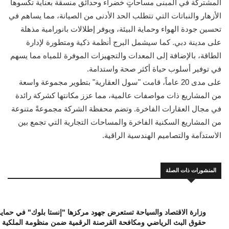
المشتركة في المبنى مساحاتٍ خضراء وحدائق منسقة بعناية تكسوها
الأزهار والنباتات التي تتطلب الحد الأدنى من الصيانة، مما يساهم في
تحسين جودة الهواء وحماية البيئة، ويوفر إطلالات بانورامية مذهلة
على مدينة دبي. كما سيشمل البرج أنظمة ذكية ومتطورة لإدارة
الطاقة، بالإضافة إلى المعدات والتجهيزات الموفرة للمياه مما يسهم
في توفير أسلوب حياة أكثر صحة واستدامة.
على مدى 20 عاماً، قامت "سول العقارية" بتطوير مجموعة واسعة
من المشاريع ذات مواصفات عالمية، مما عزز مكانتها كشركة رائدة
في مجال العقارات الفاخرة. وتضم محفظة الشركة مجموعةً متنوعة
من المشاريع السكنية الفاخرة والمساحات التجارية التي تجمع بين
الاستدامة والتصاميم الهندسية الراقية.
المنشورات ذات الصلة
وزارة الاقتصاد والسياحة تستعرض جهود مركزها "إنستا بلوك" في حماية
حقوق البث الرياضي ومكافحة القرصنة الرقمية ضمن منظومة الملكية