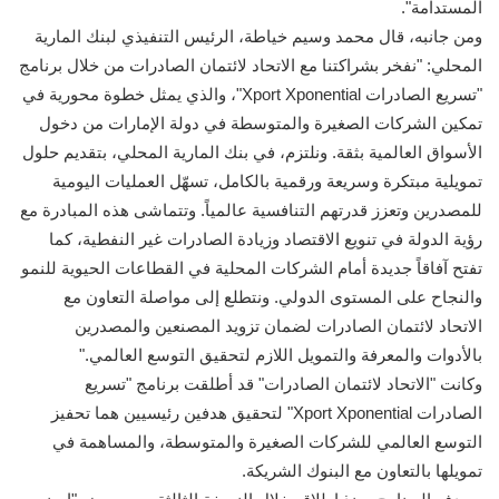
المستدامة".
ومن جانبه، قال محمد وسيم خياطة، الرئيس التنفيذي لبنك المارية
المحلي: "نفخر بشراكتنا مع الاتحاد لائتمان الصادرات من خلال برنامج
"تسريع الصادرات Xport Xponential"، والذي يمثل خطوة محورية في
تمكين الشركات الصغيرة والمتوسطة في دولة الإمارات من دخول
الأسواق العالمية بثقة. ونلتزم، في بنك المارية المحلي، بتقديم حلول
تمويلية مبتكرة وسريعة ورقمية بالكامل، تسهّل العمليات اليومية
للمصدرين وتعزز قدرتهم التنافسية عالمياً. وتتماشى هذه المبادرة مع
رؤية الدولة في تنويع الاقتصاد وزيادة الصادرات غير النفطية، كما
تفتح آفاقاً جديدة أمام الشركات المحلية في القطاعات الحيوية للنمو
والنجاح على المستوى الدولي. ونتطلع إلى مواصلة التعاون مع
الاتحاد لائتمان الصادرات لضمان تزويد المصنعين والمصدرين
بالأدوات والمعرفة والتمويل اللازم لتحقيق التوسع العالمي."
وكانت "الاتحاد لائتمان الصادرات" قد أطلقت برنامج "تسريع
الصادرات Xport Xponential" لتحقيق هدفين رئيسيين هما تحفيز
التوسع العالمي للشركات الصغيرة والمتوسطة، والمساهمة في
تمويلها بالتعاون مع البنوك الشريكة.