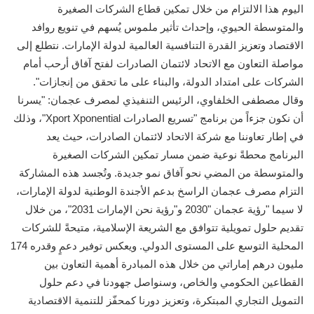
اليوم هذا الالتزام من خلال تمكين قطاع الشركات الصغيرة
والمتوسطة الحيوي، وإحداث تأثير ملموس يُسهم في تنويع روافد
الاقتصاد وتعزيز القدرة التنافسية العالمية لدولة الإمارات. نتطلع إلى
مواصلة التعاون مع الاتحاد لائتمان الصادرات لفتح آفاق أرحب أمام
الشركات على امتداد الدولة، والبناء على ما تحقق من إنجازات".
وقال مصطفى الخلفاوي، الرئيس التنفيذي لمصرف عجمان: "يسرنا
أن نكون جزءاً من برنامج "تسريع الصادرات Xport Xponential"، وذلك
في إطار تعاوننا مع شركة الاتحاد لائتمان الصادرات، حيث يعد
البرنامج محطةً نوعية ضمن مسار تمكين الشركات الصغيرة
والمتوسطة من المضي نحو آفاق نمو جديدة. وتُجسد هذه المشاركة
التزام مصرف عجمان الراسخ بدعم الأجندة الوطنية لدولة الإمارات،
لا سيما "رؤية عجمان "2030 و"رؤية نحن الإمارات 2031"، من خلال
تقديم حلول تمويلية تتوافق مع الشريعة الإسلامية، متيحةً للشركات
المحلية التوسع على المستوى الدولي. ويعكس توفير دعمٍ وقدره 174
مليون درهم إماراتي من خلال هذه المبادرة أهمية التعاون بين
القطاعين الحكومي والخاص، وسنواصل جهودنا في دعم حلول
التمويل التجاري المبتكرة، وتعزيز دورنا كمحفّز للتنمية الاقتصادية