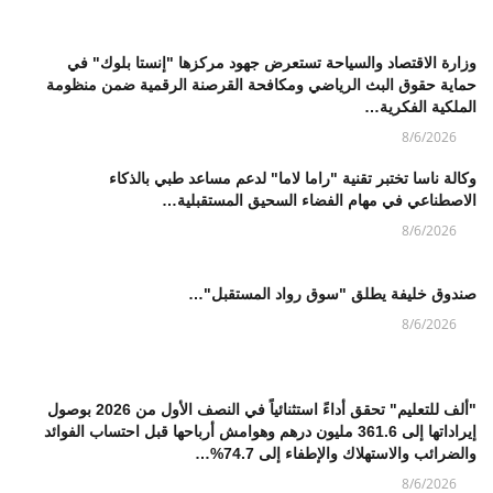
وزارة الاقتصاد والسياحة تستعرض جهود مركزها "إنستا بلوك" في
حماية حقوق البث الرياضي ومكافحة القرصنة الرقمية ضمن منظومة
الملكية الفكرية…
8/6/2026
وكالة ناسا تختبر تقنية "راما لاما" لدعم مساعد طبي بالذكاء
الاصطناعي في مهام الفضاء السحيق المستقبلية…
8/6/2026
صندوق خليفة يطلق "سوق رواد المستقبل"…
8/6/2026
"ألف للتعليم" تحقق أداءً استثنائياً في النصف الأول من 2026 بوصول
إيراداتها إلى 361.6 مليون درهم وهوامش أرباحها قبل احتساب الفوائد
والضرائب والاستهلاك والإطفاء إلى 74.7%…
8/6/2026