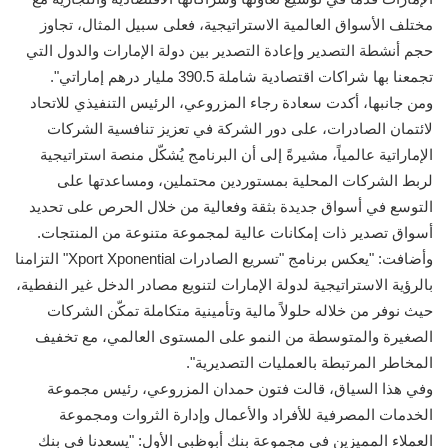
مختلف الأسواق العالمية الاستراتيجية، فعلى سبيل المثال، تجاوز
حجم أنشطة التصدير وإعادة التصدير بين دولة الإمارات والدول التي
تجمعنا بها شراكات اقتصادية شاملة 390.5 مليار درهم إماراتي".
ومن جانبها، أكدت سعادة رجاء المزروعي، الرئيس التنفيذي للاتحاد
لائتمان الصادرات، على دور الشركة في تعزيز تنافسية الشركات
الإماراتية عالمياً، مشيرةً إلى أن البرنامج يُشكّل منصة استراتيجية
لربط الشركات المحلية بمستوردين محتملين، ومساعدتها على
التوسع في أسواق جديدة بثقة وفعالية من خلال الحرص على تحديد
أسواق تصدير ذات إمكانات عالية لمجموعة متنوعة من المنتجات.
وأضافت: "يعكس برنامج "تسريع الصادرات Xport Xponential" التزامنا
بالرؤية الاستراتيجية لدولة الإمارات لتنويع مصادر الدخل غير النفطية،
حيث نوفر من خلاله حلولاً مالية وتأمينية متكاملة تمكّن الشركات
الصغيرة والمتوسطة من النمو على المستوى العالمي، مع تخفيف
المخاطر المرتبطة بالعمليات التصديرية".
وفي هذا السياق، قالت فتون حمدان المزروعي، رئيس مجموعة
الخدمات المصرفية للأفراد والأعمال وإدارة الثروات ومجموعة
العملاء المميزين في مجموعة بنك أبوظبي الأول: "يسعدنا في بنك