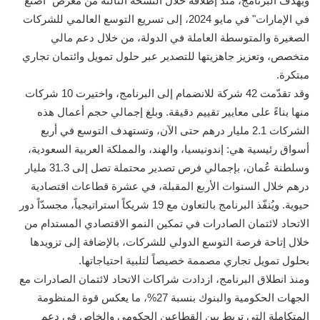
ويهدف البرنامج، منذ إطلاقه خلال النسخة الثالثة من معرض "اصنع
في الإمارات" في مايو 2024، إلى تسريع التوسع العالمي للشركات
الصغيرة والمتوسطة العاملة في الدولة، من خلال دعم مالي
متخصص، وتعزيز جاهزيتها للتصدير عبر حلول تمويل وائتمان تجاري
مبتكرة.
وقد تقدّمت 42 شركة للانضمام إلى البرنامج، واختيرت 10 شركات
منها بناءً على معايير تقييم دقيقة. وبلغ إجمالي حجم أعمال هذه
الشركات 2.1 مليار درهم حتى الآن، وتستهدف التوسع في أربع
أسواق رئيسية هي: إندونيسيا، والهند، والمملكة العربية السعودية،
وسلطنة عُمان، بإجمالي فرص تصدير محتملة تصل إلى 31.3 مليار
درهم خلال السنوات الأربع المقبلة، في عشرة قطاعات اقتصادية
حيوية. ويُنفّذ البرنامج بالتعاون مع 19 شريكاً استراتيجياً، مجسدّاً دور
الاتحاد لائتمان الصادرات في تمكين النمو الاقتصادي المستدام من
خلال إتاحة فرصة التوسع الدولي للشركات، بالإضافة إلى تزويدها
بحلول تمويل تجاري مصممة خصيصاً لتلبية احتياجاتها.
ومنذ انطلاق البرنامج، ازدادت شراكات الاتحاد لائتمان الصادرات مع
الجهات الحكومية والبنوك بنسبة 27%، ما يعكس قوة المنظومة
المتكاملة التي تربط بين القطاعين الحكومي والخاص في دعم