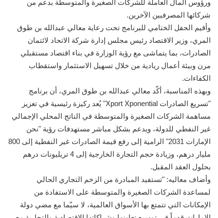
ورؤوس المال العاملة للشركات الصغيرة والمتوسطة بدعم من
شركائها المصرفيين الآخرين.
وأقيم الحفل الختامي للبرنامج تحت رعاية معالي عبدالله بن طوق
المري، وزير الاقتصاد رئيس مجلس إدارة شركة الاتحاد لائتمان
الصادرات، بما يتماشى مع رؤية الوزارة في بناء اقتصاد مستقبلي
مرن وبيئة أعمال ريادية من خلال تسهيل الاستثمار واستقطاب
الكفاءات.
وبهذه المناسبة، أكّد معالي عبدالله بن طوق المري، أن برنامج
"تسريع الصادرات Xport Xponential" يُعد ركيزة رئيسية في تعزيز
مساهمة الشركات الصغيرة والمتوسطة في الناتج المحلي الإجمالي
غير النفطي للدولة، ويدعم بشكل مباشر مستهدفات رؤية "نحن
الإمارات 2031" الرامية إلى رفع قيمة الصادرات غير النفطية إلى 800
مليار درهم، وزيادة حجم التجارة الخارجية إلى 4 تريليونات درهم
بحلول العقد المقبل.
وأضاف معاليه: "تستفيد المبادرة من الزخم التجاري الحالي
لمساعدة الشركات الصغيرة والمتوسطة على الاستفادة من
الإمكانات التي تتمتع بها الأسواق العالمية، لا سيّما مع مضي دولة
الإمارات قدماً في توسيع تعاونها وشراكاتها الاقتصادية والتجارية مع