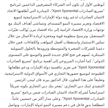
أبوظبي الأول أن نكون أحد الشركاء المصرفيين الداعمين لبرنامج
"تسريع الصادرات Xport Xponential"، المبادرة التي أطلقتها الاتحاد
لائتمان الصادرات لدعم رؤية دولة الإمارات الاستراتيجية لتنويع
الاقتصاد وتعزيز مسيرة النمو المستدام. وتتماشى أهداف البنك مع
توجهات وزارة الاقتصاد الرامية إلى بناء اقتصاد مرن يُواكب تغيّرات
المستقبل، وترسيخ منظومة قوية ومحفزة لريادة الأعمال من خلال
تمكين الاستثمار واستقطاب أفضل المواهب والكفاءات. فمن خلال
دعمنا للشركات الصغيرة والمتوسطة وتزويدها بالحلول التمويلية
المبتكرة، نُسهم في فتح آفاق جديدة للنمو والتوسع على المستوى
الدولي". كما أشارت المزروعي إلى أهمية برنامج "تسريع الصادرات
Xport Xponential" في تعزيز تنافسية دولة الإمارات ودعم تطلعاتها
الطموحة لتوسيع حضورها التجاري في الأسواق الدولية الاستراتيجية.
وتعليقاً على هذا التعاون، قال الدكتور بيرند فان ليندر، الرئيس
التنفيذي لبنك دبي التجاري: "يفخر بنك دبي التجاري بكونه شريكاً
استراتيجياً لشركة الاتحاد لائتمان الصادرات ضمن برنامج "تسريع
الصادرات Xport Xponential". وعلى مدار أكثر من خمسين عاماً،
اضطلعنا بدورٍ فاعل في دعم مسيرة النمو لدولة الإمارات، ونواصل