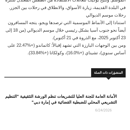
في البلدة القديمة، زيارة الأسواق، والانطلاق في رحلات بين الجزر.
رحلات موسم الديوالي
استنادا إلى الأنماط الموسمية التي ترصدها ويجو، يتجه المسافرون
أيضاً نحو جنوب آسيا بشكل رئيسي خلال موسم الديوالي (من 18 إلى
23 أكتوبر 2025، مع الذروة في 21 أكتوبر).
ومن بين الوجهات البارزة التي تشهد إقبالاً: كاتماندو (+%22.47 على
أساس سنوي)، تشيناي (+%16.0)، وكولكاتا (+%33.84).
المنشورات ذات الصلة
الأمانة العامة للجنة العليا للتشريعات تنظم الورشة التثقيفية "التنظيم
التشريعي المحلي للضبطية القضائية في إمارة دبي"
6/24/2026