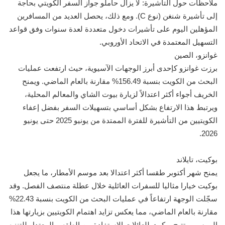
ملاحظات حول التأشيرة: لا يزال حاملو جواز السفر الكويتي بحاجة
إلى تأشيرة شنغن (نوع C). ومع ذلك، يحصل العديد من المسافرين
المؤهلين اليوم على تأشيرات دخول متعددة لعدة سنوات وفق قواعد
التسهيل المعتمدة في الاتحاد الأوروبي.
غوانزو، الصين
برزت غوانزو كإحدى أبرز الوجهات الآسيوية، حيث ارتفعت عمليات
البحث من الكويت بنسبة ‎%156.49 مقارنة بالعام الماضي. ويمنح
الخريف أجواء أكثر اعتدالاً لزيارة بيوت الشاي والمعالم المحلية،
ويرتبط هذا الارتفاع بشكل أساسي بتسهيلات السفر بفضل إعفاء
الكويتيين من التأشيرة للفترة الممتدة من يونيو 2025 حتى يونيو
2026.
بوكيت، تايلاند
يمنح شهر أكتوبر طقسا أكثر اعتدالا بعد موسم الأمطار، ما يجعل
بوكيت خيارا مثاليا للسفرات العائلية خلال عطلة منتصف الفصل. وقد
سجّلت الوجهة ارتفاعاً في عمليات البحث من الكويت بنسبة ‎%22.43
مقارنة بالعام الماضي، مما يعكس تزايد اهتمام الكويتيين بزيارتها هذا
الموسم. وتتيح بوكيت للعائلات الاستفادة من الطقس المعتدل للتنزه