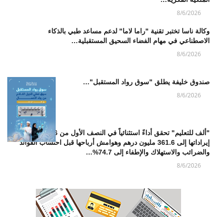
8/6/2026
وكالة ناسا تختبر تقنية "راما لاما" لدعم مساعد طبي بالذكاء
الاصطناعي في مهام الفضاء السحيق المستقبلية…
8/6/2026
صندوق خليفة يطلق "سوق رواد المستقبل"…
8/6/2026
"ألف للتعليم" تحقق أداءً استثنائياً في النصف الأول من 2026 بوصول
إيراداتها إلى 361.6 مليون درهم وهوامش أرباحها قبل احتساب الفوائد
والضرائب والاستهلاك والإطفاء إلى 74.7%…
8/6/2026