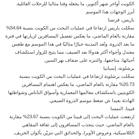
الكويت أواخر شهر أكتوبر، ما يجعله وقتا مثاليا للرحلات العائلية.
أبرز الوجهات هذا الموسم
باريس، فرنسا
سجّلت باريس ارتفاعا في عمليات البحث من الكويت بنسبة ‎%54.64
مقارنة بالعام الماضي، ما يعكس تفضيل المسافرين لزيارتها في فترة
ما بعد الذروة. وتُعد المدينة خيارًا مثاليًا في هذا الموسم مع طقس
معتدل وأجواء أكثر هدوءًا بعد الصيف، مما يتيح للزوار استكشاف
أحيائها، متاحفها، والتنزه على ضفاف نهر السين.
برشلونة، إسبانيا
سجّلت برشلونة ارتفاعا في عمليات البحث من الكويت بنسبة
‎%20.73 مقارنة بالعام الماضي، ما يعكس اهتمام المسافرين
الكويتيين باستكشاف معالمها المعمارية وأسواق التاباس وشواطئها
الهادئة بعيدا عن ضغط موسم الذروة الصيفي.
فيينا، النمسا
ارتفعت عمليات البحث إلى فيينا من الكويت بنسبة ‎%23.67 مقارنة
بالعام الماضي، حيث ينجذب المسافرون إلى ثقافة المقاهي
الكلاسيكية، وعروض الأوبرا، والحدائق التي تتزيّن بألوان الخريف.