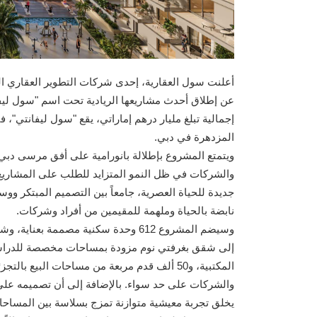
أعلنت سول العقارية، إحدى شركات التطوير العقاري الرا
عن إطلاق أحدث مشاريعها الريادية تحت اسم "سول ليف
المزدهرة في دبي.
ويتمتع المشروع بإطلالة بانورامية على أفق مرسى دبي و
والشركات في ظل النمو المتزايد للطلب على المشاريع
جديدة للحياة العصرية، جامعاً بين التصميم المبتكر وو
نابضة بالحياة وملهمة للمقيمين من أفراد وشركات.
وسيضم المشروع 612 وحدة سكنية مصممة ب
المكتبية، و50 ألف قدم مربعة من مساحات البيع 
يخلق تجربة معيشية متوازنة تمزج بسلاسة بين المساحات