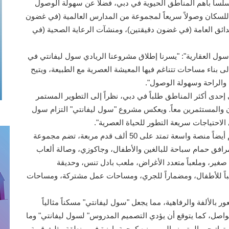
سلساً بأهم المناطق الحيوية في دبي، فضلاً عن سهولة الوصول
 للسكان وصولاً سريعاً لمجموعة من المدارس العالمية (في غضون
دائق العامة (في غضون دقيقتين)، ومنشآت الرعاية الصحية (في
سول العقارية": "يسرنا إطلاق مشروعنا الريادي سول ليفانتي في
ى بناء مساحات تتناغم فيها المعيشة العصرية مع الطبيعة، ويتيح
 والراحة وسهولة الوصول".
إحدى أكثر المناطق طلباً في دبي، نظراً إلى التطوير المستمر
ان والمستثمرين معاً. ويعكس مشروع "سول ليفانتي" التزام سول
الاحتياجات سريعة التطور للحياة العصرية".
ويلتزم المشروع بتوفير تجربة معيشية متكاملة، وسيضم أيضاً منصة واسعة تمتد على 50 ألف قدم مربعة، تضم مجموعة
رافق حمام سباحة للبالغين والأطفال، وجاكوزي، وصالة ألعاب
غير، وملعباً متعدد الأغراض، ملعب بادل تنس، وحديقة
لعباً للأطفال، ومضماراً للجري، ومساحات عمل مشتركة، ومساحات
ر بالألفة والرفاهية، مما يجعل "سول ليفانتي" مسكناً مثالياً
التواصل، كما يتوقع أن يؤدي التصميم المدروس" لسول ليفانتي" وما
ستراتيجي المتميز، إلى بروزه كوجهة بارزة في منطقة مثلث قرية