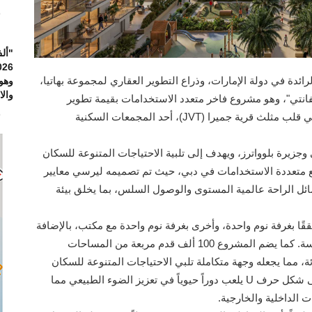
6
"ألف
ئدة في دولة الإمارات، وذراع التطوير العقاري لمجموعة بهاتيا،
وهو
والاس
انتي"، وهو مشروع فاخر متعدد الاستخدامات بقيمة تطوير
6
إجمالية تبلغ مليار درهم إماراتي، يقع "سول ليفانتي"، في قلب مثلث قرية جميرا (JVT)، أحد المجمعات السكنية
جزيرة بلوواترز، ويهدف إلى تلبية الاحتياجات المتنوعة للسكان
 متعددة الاستخدامات في دبي، حيث تم تصميمه ليرسي معايير
سائل الراحة عالمية المستوى والوصول السلس، بما يخلق بيئة
عناية، وشققًا بغرفة نوم واحدة، وأخرى بغرفة نوم واحدة مع مكتب، بالإضافة
إلى شقق بغرفتي نوم مزودة بمساحات مخصصة للدراسة. كما يضم المشروع 100 ألف قدم مربعة من المساحات
بالتجزئة، مما يجعله وجهة متكاملة تلبي الاحتياجات المتنوعة للسكان
والشركات على حد سواء. بالإضافة إلى أن تصميمه على شكل حرف U يلعب دوراً حيوياً في تعزيز الضوء الطبيعي مما
 الداخلية والخارجية.