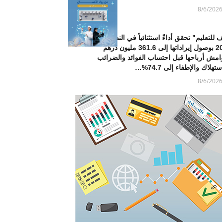
8/6/202
 للتعليم" تحقق أداءً استثنائياً في النصف الأول من
2026 بوصول إيراداتها إلى 361.6 مليون درهم
امش أرباحها قبل احتساب الفوائد والضرائب
تهلاك والإطفاء إلى 74.7%…
8/6/202