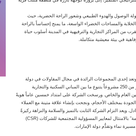
هولة الوصول والهدوء الطبيعي وشعور الراحة الحضرية، حيث
لخلابة والمساحات الخضراء الواسعة، ما يمنح إحساساً بالراحة
لقرب من المراكز التجارية والترفيهية في المدينة أسلوب حياة
فاهية في بيئة معيشية متكاملة.
ست "مجموعة بهاتيا للمقاولات العامة" عام 1975، وتعد إحدى المجموعات الرائدة في مجال المقاولات في دولة
الإمارات العربية المتحدة. وتتضمن محفظة الشركة أكثر من 250 مشروعاً يتنوع ما بين المباني السكنية والتجارية
ن العام والخاص. ورسخت الشركة على امتداد خمسين عاماً هويةً
الجودة بمختلف الأحجام، ونجحت بإنشاء علاقة متينة مع العملاء
ل. ويعد التزام الشركة الثابت بالتميز والسلامة والنزاهة ركيزةً
أساسية لنجاحها. وتلتزم "مجموعة بهاتيا للمقاولات العامة" بالامتثال لمعايير المسؤولية المجتمعية للشركات (CSR)
يرة نماء وتقدُّم دولة الإمارات.