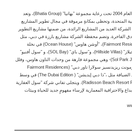
تأسست شركة "سول العقارية" (SOL Properties) في العام 2004 تحت رعاية مجموعة "بهاتيا" (Bhatia Group)، وتعد
بية المتحدة، وتحظى بمكانةٍ مرموقة في مجال تطوير المشاريع
فاخرة. وعلى مدى 20 عاماً، أنجزت الشركة العديد من المشاريع الرائدة، من ضمنها مشاريع التطوير
نادق الفاخرة. وتضم محفظة الشركة مشاريع بارزة في دبي، مثل
"فيرمونت ريزدنس برج سولارا" (Fairmont Residences Solara Tower)، "أوشن هاوس" (Ocean House) في نخلة
جميرا، و"أوكلي سكوير" (Oakley Square)، و"هيلسايد فيلاز" (Hillside Villas)، و"سول باي" (SOL Bay)، و "سول أفنيو"
(SOL Avenue)، و"سول بارك قرية جميرا الدائرية" (Sol Park JVC)- وهي مجموعة فارهة من وحدات التاون هاوس، وفلل
بلومينغديل (Bloomingdale) في فيكتوري هايتس، و"فيرمونت ريزيدنسيز سولارا تاور دبي" (Fairmont Residences
Solara Tower Dubai )، بالإضافة إلى مشاريع في مجال الضيافة مثل ،"ذا دبي إيديشن" ( The Dubai Edition) في وسط
مدينة دبي، و"راديسون بيتش ريزورت" (Radisson Beach Resort Palm Jumeirah). ويتجلى تفاني شركة "سول العقارية
اع والاحترافية المعمارية لإرساء مفهومٍ جديد للحياة وبيئات