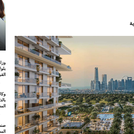
ة
وزار
بلو
الق
6
وكال
بال
الم
6
صند
الم