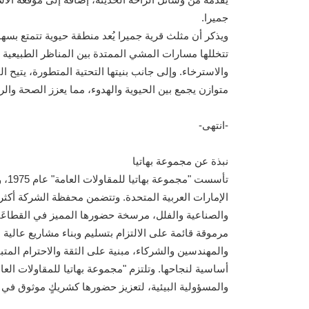
جميرا.
ويذكر أن مثلث قرية جميرا يُعد منطقة حيوية تتمتع بس
تتخللها مسارات المشي الممتدة بين المناظر الطبيعية ا
والاسترخاء. وإلى جانب بنيتها التحتية المتطورة، يتيح ا
متوازن يجمع بين الحيوية والهدوء، مما يعزز الصحة والر
-انتهى-
نبذة عن مجموعة بهاتيا
تأس
والصناعية والفلل، مرسخة حضورها المميز في القطاعَي
مرموقة قائمة على الالتزام بتسليم وبناء مشاريع عالية 
والمهندسين والشركاء، مبنية على الثقة والاحترام المتباد
والمسؤولية البيئية، لتعزيز حضورها كشريكٍ موثوق في مس