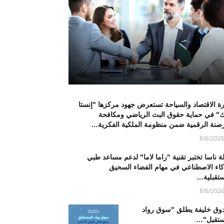
ة الاقتصاد والسياحة تستعرض جهود مركزها "إنستا
ك" في حماية حقوق البث الرياضي ومكافحة
رصنة الرقمية ضمن منظومة الملكية الفكرية…
8/6/202
ة ناسا تختبر تقنية "راما لاما" لدعم مساعد طبي
ذكاء الاصطناعي في مهام الفضاء السحيق
ستقبلية…
8/6/202
وق خليفة يطلق "سوق رواد
ستقبل"…