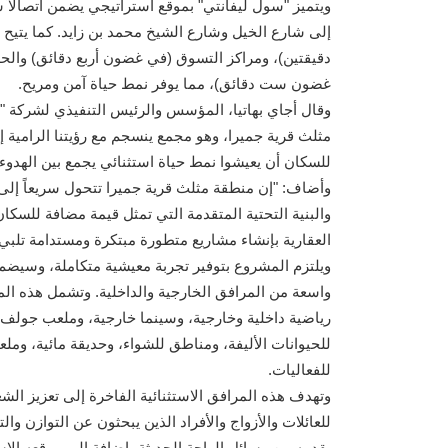
ويتميز "سول ليفانتي" بموقع استراتيجي يضمن اتصالاً 
إلى شارع الخيل وشارع الشيخ محمد بن زايد. كما يتيح
دقيقتين)، ومراكز التسوق (في غضون أربع دقائق) والح
غضون ست دقائق)، مما يوفر نمط حياة آمن ومريح.
وقال أجاي بهاتيا، المؤسس والرئيس التنفيذي لشركة "
مثلث قرية جميرا، وهو مجمع ينسجم مع رؤيتنا الرامية إل
للسكان أن يعيشوا نمط حياة استثنائي يجمع بين الهدوء
وأضاف: "إن منطقة مثلث قرية جميرا تتحول سريعاً إلى 
والبنية التحتية المتقدمة التي تمثل قيمة مضافة للسك
العقارية بإنشاء مشاريع متطورة مبتكرة ومستدامة تلبي 
واسعة من المرافق الخارجية والداخلية. وتشمل هذه الم
رياضية داخلية وخارجية، وسينما خارجية، وملعب جولف ص
للحيوانات الأليفة، ومناطق للشواء، وحديقة مائية، وم
للفعاليات.
وتهدف هذه المرافق الاستثنائية الفاخرة إلى تعزيز الشعو
للعائلات والأزواج والأفراد الذين يبحثون عن التوازن و
يقدمه من وسائل الراحة الحديثة، إضافة إلى موقعه الا