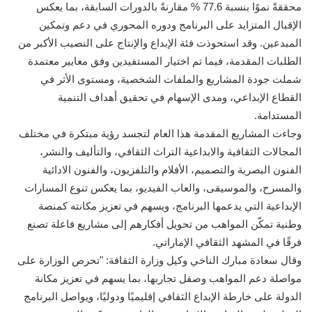
محققةً نموًا بنسبة 77.6 % مقارنةً بالدورات السابقة، بما يعكس
الإقبال المتزايد على البرنامج ودوره المحوري في دعم وتمكين
المبدعين. وقد استحوذت فئة الإبداع والإنتاج على النصيب الأكبر من
الطلبات المقدمة، فيما تم اختيار المستفيدين وفق معايير معتمدة
شملت جودة المشاريع والملفات الشخصية، ومستوى الأثر في
القطاع الإبداعي، ومدى الإسهام في تحقيق أهداف التنمية
المستدامة.
وجاءت المشاريع المقدمة هذا العام لتجسد رؤية مبتكرة في مختلف
المجالات الثقافية والابداعية التراث الثقافي، والتأليف والنشر،
الفنون البصرية والتصميم، الأفلام والتلفزيون، والفنون الادائية
والمسرح، والموسيقى، والعاب الفيديو، بما يعكس تنوع المسارات
الإبداعية التي يدعمها البرنامج، ويسهم في تعزيز مكانته كمنصة
وطنية تمكّن المواهب من تحويل أفكارهم إلى مشاريع فاعلة تصنع
فرقًا في المشهد الثقافي الإماراتي.
وقال سعادة مبارك الناخي وكيل وزارة الثقافة: "تحرص الوزارة على
مواصلة دعم المواهب وصقل تجاربها، بما يسهم في تعزيز مكانة
الدولة على خارطة الإبداع الثقافي إقليميًا ودوليًا، ويواصل البرنامج