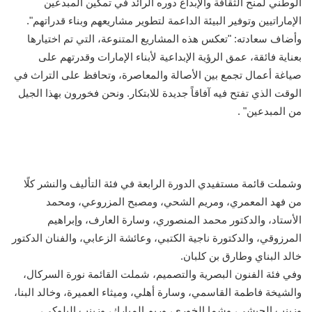
الوطني لمنح الثقافة والإبداع دوره الرائد في تمكين المبدعين
الإماراتيين وتوفير البيئة الداعمة لتطوير مشاريعهم وبناء قدراتهم".
وأضاف سعادته: "تعكس هذه المشاريع المتنوعة، التي تم اختيارها
بعناية فائقة، عمق الرؤية الإبداعية لأبناء الإمارات وقدرتهم على
صياغة أعمال تجمع بين الأصالة والمعاصرة، وتحافظ على التراث في
الوقت الذي تفتح فيه آفاقاً جديدة للابتكار. ونحن فخورون بهذا الجيل
من المبدعين" .
وشملت قائمة مستفيدي الدورة الرابعة في فئة التأليف والنشر كلًا
من فهد المعمري، ومريم الشحي، ومصبح المزروعي، ومحمد
الأستاد، والدكتور محمد المنصوري، وسارة العارف، وإبراهيم
المرزوقي، والدكتورة ناجية الكتبي، وعائشة الزعابي، والفنان الدكتور
خالد البناي وطارق بن كلبان.
وفي فئة الفنون البصرية والتصميم، شملت القائمة نورة السركال،
والشيخة فاطمة القاسمي، وسارة أهلي، وميثاء العميرة، وخالد البنا،
وزينب الحبشي، وشما الخوري، وريم المبارك، وزينب البلوكي،