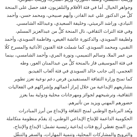
وجواهر الخيال. أما في فئة الأفلام والتلفزيون، فقد حصل على المنحة
كلٌّ من الدكتور علي عبد القادر، وأيهم صبيحي، ومحمد حسن، وأحمد
النيادي، وراشد الرميثي، وخليفة السعيدي، وعبدالله الشامسي.
وفي فئة التراث الثقافي، نال المنحة كلٌّ من عبدالعزيز المسلم،
ولطيفة السويدي، والدكتورة عائشة الغيص، وفاطمة السويدي، وأحمد
النقبي، ومحمد السويدي. كما شملت فئة الفنون الأدائية والمسرح كلًا
من عمر الملا، وسالم التميمي، ونورة المري، وأحمد الشامسي، بينما
في فئة الموسيقى فاز بالمنحة كلٌّ من عبدالمنان العور، وطه
العجمي، إلى جانب خالد السويدي في فئة ألعاب الفيديو.
كما تمنح وزارة الثقافة المستفيدين فرص دعم نوعية تعزز تطوير
مشاريعهم الإبداعية من خلال إبراز أعمالهم وإشراكهم في الفعاليات
الثقافية، وترشيحهم لجوائز ومهرجانات محلية ودولية بما يعزز
حضورهم المهني ويزيد من تأثيرهم.
ويُعد البرنامج الوطني لمنح الثقافة والإبداع من أبرز المبادرات
الحكومية الداعمة للإنتاج الإبداعي الوطني، إذ يقدّم منظومة متكاملة
من المنح تغطي أربع فئات إبداعية رئيسية تشمل: الإبداع والإنتاج،
والترويج والمشاركات المحلية، وتنمية المهارات، والسفر والتنقّل